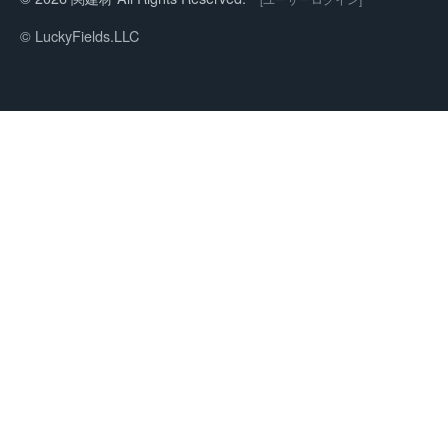
© LuckyFields.LLC